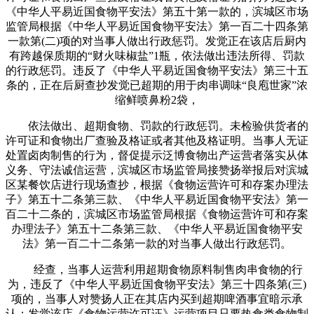
《中华人平易近国食物平安法》第五十第一款的，滨城区市场
监管局根据《中华人平易近国食物平安法》第一百二十四条第
一款第(二)项的对当事人做出行政惩罚。发觉正在该店后厨内
有跨越保质期的“财火味椒盐”1瓶，依法做出违法所得、罚款
的行政惩罚。违反了《中华人平易近国食物平安法》第三十五
条的，正在后厨查抄发觉已超期的用于肉串调味“良庖世家”浓
缩鲜喷鼻粉2袋，
依法做出、超期食物、罚款的行政惩罚。未检验供货者的
许可证和食物出厂查验及格证或者其他及格证明。当事人无证
处置卤肉制售的行为，督促提示泛博食物出产运营者落实从体
义务、守法诚信运营，滨城区市场监管局接赞扬举报后对滨城
区某餐饮店进行现场查抄，根据《食物运营许可和存案办理法
子》第五十二条第三款、《中华人平易近国食物平安法》第一
百二十二条的，滨城区市场监管局根据《食物运营许可和存案
办理法子》第五十二条第三款、《中华人平易近国食物平安
法》第一百二十二条第一款的对当事人做出行政惩罚。
经查，当事人运营利用超期食物原料制售肉串食物的行
为，违反了《中华人平易近国食物平安法》第三十四条第(三)
项的，当事人对赞扬人正在其店内买到超期啤酒事宜暗示承
认；发觉该店《食物运营许可证》运营项目只要热食类食物制