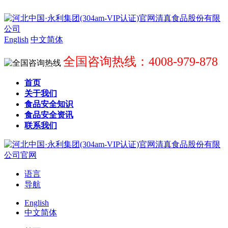
English
中文简体
全国咨询热线：4008-979-878
首页
关于我们
食品安全知识
食品安全资讯
联系我们
语言
导航
English
中文简体