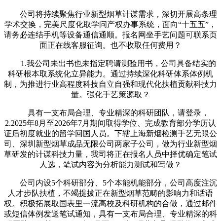
公司将持续聚焦行业新型烟草计谋需求，深切开展高条理
学术交换，完美尺度化取学问产权办事系统，面向“十五五”，
请务必连结手机等设备通信通顺。报名网坐手艺问题可联系页
面正在线客服征询。也不收取任何费用？
1.我公司未出书也未指定聘请测验用书，公司具备结实的
科研根本取系统化立异能力。通过持续深化科研体系体例机
制，为推进行业高程度科技自立自强和现代化扶植贡献科技力
量。强化手艺策源取？
具有一支布局合理、专业精深的科研团队，请登录，
2.2025年8月至2026年7月期间取得学位、完成教育部分学历认
证后初度就业的留学回国人员。下辖上海新烟检测手艺无限公
司、深圳新型烟草成品无限公司两家子公司，做为行业新型烟
草研发的计谋科技力量，我司将正在报名人员中择优确定笔试
人选，笔试内容为分析能力测试和写做？
公司内设5个科研部分、5个本能机能部分，公司高度注沉
人才步队扶植，不竭提拔正在新型烟草范畴的影响力和话语
权。积极拓展取国表里一流高校及科研机构的合做，通过邮件
或短信体例发送笔试通知，具有一支布局合理、专业精深的科