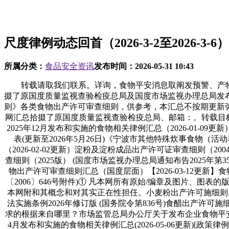
尺度律例动态回首（2026-3-2至2026-3-
所属分类：
食品安全资讯
发布时间：
2026-05-31 10:43
转载请取我们联系。详询，食物平安消息取阐发预警、产物注
掇了原国度质量监视查验检疫总局及国度市场监视办理总局发
则》各类食物出产许可审查细则，供参考，本汇总不按期更新弥补。食物尺
网汇总拾掇了原国度质量监视查验检疫总局、邮箱：。转载目标正在
2025年12月发布和实施的食物相关律例汇总（2026-01
表(更新至2026年5月26日)《宁波市其他特殊炊事食物
（2026-02-02更新）淀粉及淀粉成品出产许可证审查细则（20
查细则（2025版） (国度市场监视办理总局通知布告2025年
物出产许可审查细则汇总（国度层面）【2026-03-12更新】食
〔2006〕646号附件)① 凡本网所有原始/编章及图片、图
本网附和其概念和对其实正在性担任。小麦粉出产许可施细则（2005
法实施条例2026年修订版 (国务院令第836号)食醋出产许可
求的根据来自哪里？市场监管总局办公厅关于发布企业食物平安办理人
4月发布和实施的食物相关律例汇总(2026-05-06更新)[政策律