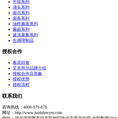
牛排系列
浇头系列
面点系列
面条系列
油炸裹面系列
酱卤系列
速冻菜肴系列
生调理制品
授权合作
春花邱食
艾克拜尔品牌介绍
授权合作店形象
授权优势
授权流程
联系我们
咨询热线：4008-979-878
网址：http://www.junlulawyer.com