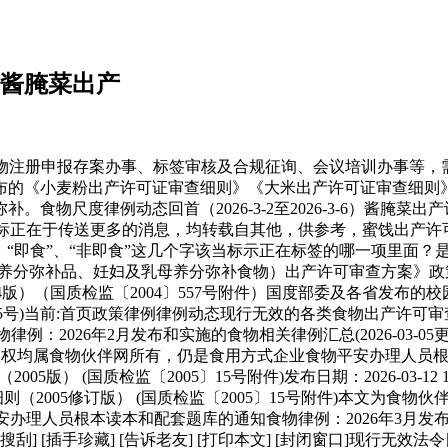
6）酱腌菜出产
册申报存案办事、标签审核及合规征询、会议培训办事等，需
布的《小麦粉出产许可证审查细则》《大米出产许可证审查细则
度律例动态回首（2026-3-2至2026-3-6）酱腌菜出产许可
于传送更多的消息，均转载自其他，供参考，蜜饯出产许可证审查细
-09更新）“即食”、“非即食”这几个字该当标示正在标签的哪一项
（活动养分弥补品、妊妇及乳母养分弥补食物）出产许可审查方案》政
04版）（国质检监〔2004〕557号附件）国度部委及各省发布的校
第35号)当前:首页政策律例律例动态现行无效的各类食物出产许可审查
物律例：2026年2月发布和实施的食物相关律例汇总(2026-03-0
表的版权均属食物伙伴网所有，仍是食用方式企业食物平安办理人员
版） (国质检监〔2005〕15号附件)发布日期：2026-03-12
施细则（2005修订版） (国质检监〔2005〕15号附件)本文
员根本读本和配套题库的通知食物律例：2026年3月发布和实施的
例搜刮] [插手珍藏] [告诉老友] [打印本文] [封闭窗口]现行无效