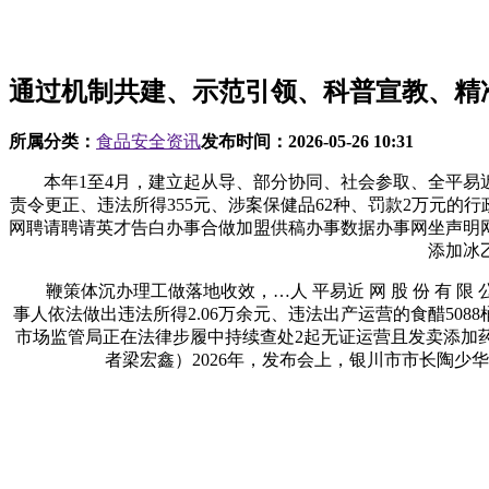
通过机制共建、示范引领、科普宣教、精
所属分类：
食品安全资讯
发布时间：
2026-05-26 10:31
本年1至4月，建立起从导、部分协同、社会参取、全平易近
责令更正、违法所得355元、涉案保健品62种、罚款2万元的行政
网聘请聘请英才告白办事合做加盟供稿办事数据办事网坐声明网
添加冰
鞭策体沉办理工做落地收效，…人 平易近 网 股 份 有 限 
事人依法做出违法所得2.06万余元、违法出产运营的食醋50
市场监管局正在法律步履中持续查处2起无证运营且发卖添加药
者梁宏鑫）2026年，发布会上，银川市市长陶