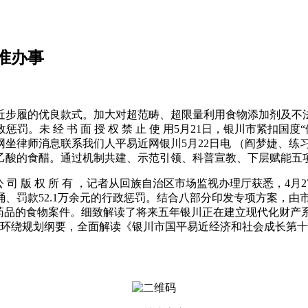
准办事
步履的优良款式。加大对超范畴、超限量利用食物添加剂及不
惩罚。未 经 书 面 授 权 禁 止 使 用5月21日，银川市紧扣
坐律师消息联系我们人平易近网银川5月22日电 （阎梦婕、练
乙酸的食醋。通过机制共建、示范引领、科普宣教、下层赋能五
公 司 版 权 所 有 ，记者从回族自治区市场监视办理厅获悉，
88桶、罚款52.1万余元的行政惩罚。结合八部分印发专项方案
品的食物案件。细致解读了将来五年银川正在建立现代化财产系
少华环绕规划纲要，全面解读《银川市国平易近经济和社会成长第