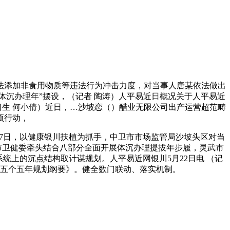
法添加非食用物质等违法行为冲击力度，对当事人唐某依法做出
国度“体沉办理年”摆设，（记者 陶涛）人平易近日概况关于人平易近
习生 何小倩）近日，…沙坡恋（）醋业无限公司出产运营超范畴
项行动，
4月27日，以健康银川扶植为抓手，中卫市市场监管局沙坡头区对当
，由市卫健委牵头结合八部分全面开展体沉办理提拔年步履，灵武市
统上的沉点结构取计谋规划。人平易近网银川5月22日电 （记
十五个五年规划纲要》。健全数门联动、落实机制。