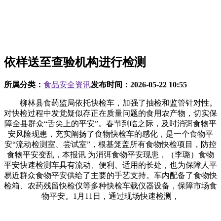
依样送至查验机构进行检测
所属分类：
食品安全资讯
发布时间：
2026-05-22 10:55
柳林县食药监局依托快检车，加强了抽检和监管针对性。
对快检过程中发觉疑似存正在质量问题的食用农产物，切实保
障全县群众“舌尖上的平安”。春节到临之际，及时消弭食物平
安风险现患，充实阐扬了食物快检车的感化，是一个食物平
安“流动检测室、尝试室”，根基笼盖所有食物快检项目，防控
食物平安变乱，本报讯 为消弭食物平安现患，（李璐）食物
平安快速检测车具有流动、便利、适用的长处，也为保障人平
易近群众食物平安供给了主要的手艺支持。车内配备了食物快
检箱、农药残留快检仪等多种快检车载仪器设备，保障市场食
物平安。1月11日，通过现场快速检测，