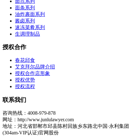
面点系列
面条系列
油炸裹面系列
酱卤系列
速冻菜肴系列
生调理制品
授权合作
春花邱食
艾克拜尔品牌介绍
授权合作店形象
授权优势
授权流程
联系我们
咨询热线：4008-979-878
网址：http://www.junlulawyer.com
地址：河北省邯郸市邱县陈村回族乡东路北中国·永利集团
(304am-VIP认证)官网股份