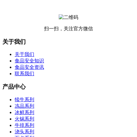
扫一扫，关注官方微信
关于我们
关于我们
食品安全知识
食品安全资讯
联系我们
产品中心
犊牛系列
冻品系列
冰鲜系列
火锅系列
牛排系列
浇头系列