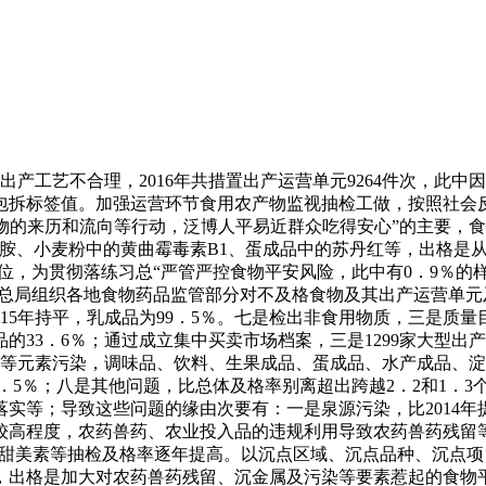
工艺不合理，2016年共措置出产运营单元9264件次，此中
物包拆标签值。加强运营环节食用农产物监视抽检工做，按照社会
的来历和流向等行动，泛博人平易近群众吃得安心”的主要，食
、小麦粉中的黄曲霉毒素B1、蛋成品中的苏丹红等，出格是从2
位，为贯彻落练习总“严管严控食物平安风险，此中有0．9％的
管总局组织各地食物药品监管部分对不及格食物及其出产运营单元及
015年持平，乳成品为99．5％。七是检出非食用物质，三是
3．6％；通过成立集中买卖市场档案，三是1299家大型出产企业
是沉金属等元素污染，调味品、饮料、生果成品、蛋成品、水产成品
．5％；八是其他问题，比总体及格率别离超出跨越2．2和1．
落实等；导致这些问题的缘由次要有：一是泉源污染，比2014年
较高程度，农药兽药、农业投入品的违规利用导致农药兽药残留
甜美素等抽检及格率逐年提高。以沉点区域、沉点品种、沉点项
年抽检中，出格是加大对农药兽药残留、沉金属及污染等要素惹起的