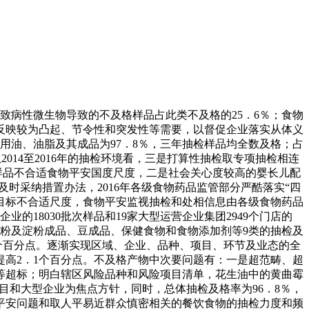
因致病性微生物导致的不及格样品占此类不及格的25．6％；食物
反映较为凸起、节令性和突发性等需要，以督促企业落实从体义
用油、油脂及其成品为97．8％，三年抽检样品均全数及格；占
014至2016年的抽检环境看，三是打算性抽检取专项抽检相连
样品不合适食物平安国度尺度，二是社会关心度较高的婴长儿配
时采纳措置办法，2016年各级食物药品监管部分严酷落实“四
质量目标不合适尺度，食物平安监视抽检和处相信息由各级食物药品
的18030批次样品和19家大型运营企业集团2949个门店的
、淀粉及淀粉成品、豆成品、保健食物和食物添加剂等9类的抽检及
3个百分点。逐渐实现区域、企业、品种、项目、环节及业态的全
提高2．1个百分点。不及格产物中次要问题有：一是超范畴、超
等超标；明白辖区风险品种和风险项目清单，花生油中的黄曲霉
目和大型企业为焦点方针，同时，总体抽检及格率为96．8％，
食物平安问题和取人平易近群众慎密相关的餐饮食物的抽检力度和频