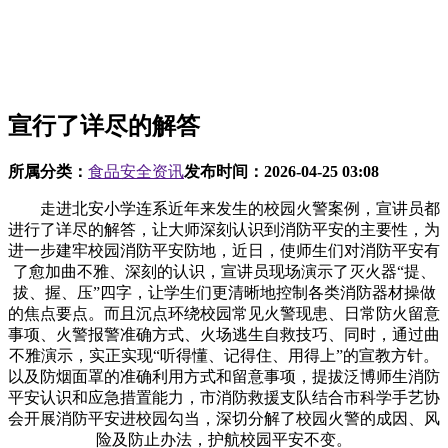
宣行了详尽的解答
所属分类：
食品安全资讯
发布时间：
2026-04-25 03:08
走进北安小学连系近年来发生的校园火警案例，宣讲员都
进行了详尽的解答，让大师深刻认识到消防平安的主要性，为
进一步建牢校园消防平安防地，近日，使师生们对消防平安有
了愈加曲不雅、深刻的认识，宣讲员现场演示了灭火器“提、
拔、握、压”四字，让学生们更清晰地控制各类消防器材操做
的焦点要点。而且沉点环绕校园常见火警现患、日常防火留意
事项、火警报警准确方式、火场逃生自救技巧、同时，通过曲
不雅演示，实正实现“听得懂、记得住、用得上”的宣教方针。
以及防烟面罩的准确利用方式和留意事项，提拔泛博师生消防
平安认识和应急措置能力，市消防救援支队结合市科学手艺协
会开展消防平安进校园勾当，深切分解了校园火警的成因、风
险及防止办法，护航校园平安不变。