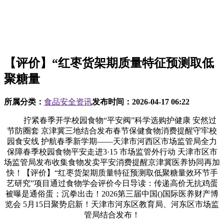
【评价】“红枣货架期质量特征预测取低
聚糖量
所属分类：
食品安全资讯
发布时间：
2026-04-17 06:22
拧紧春季开学校园食物“平安阀”科学选购护健康 安然过
节防圈套 京津冀三地结合发布春节保健食物消费提醒守牢校
园食安线 护航春季新学期——天津市河西区市场监管局全力
保障春季校园食物平安走进3·15 市场监管外行动 天津市区市
场监管局发布收集食物发卖平安消费提醒京津冀医养协同再加
快！【评价】“红枣货架期质量特征预测取低聚糖量效环节手
艺研究”项目通过食物学会评价今日导读：传递高价无抗鸡蛋
被曝是通俗蛋；沉拳出击！2026第三届中国()国际医养财产博
览会 5月15日聚势启新！天津市河东区教育局、河东区市场监
管局结合发布！