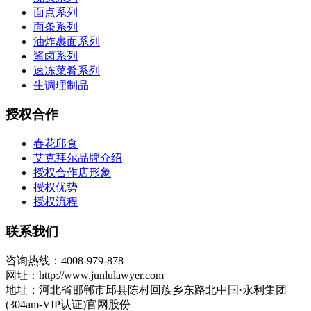
面点系列
面条系列
油炸裹面系列
酱卤系列
速冻菜肴系列
生调理制品
授权合作
春花邱食
艾克拜尔品牌介绍
授权合作店形象
授权优势
授权流程
联系我们
咨询热线：4008-979-878
网址：http://www.junlulawyer.com
地址：河北省邯郸市邱县陈村回族乡东路北中国·永利集团
(304am-VIP认证)官网股份