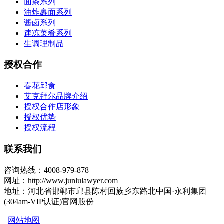
面条系列
油炸裹面系列
酱卤系列
速冻菜肴系列
生调理制品
授权合作
春花邱食
艾克拜尔品牌介绍
授权合作店形象
授权优势
授权流程
联系我们
咨询热线：4008-979-878
网址：http://www.junlulawyer.com
地址：河北省邯郸市邱县陈村回族乡东路北中国·永利集团
(304am-VIP认证)官网股份
网站地图