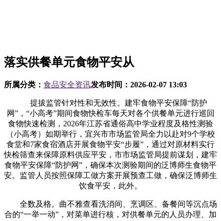
落实供餐单元食物平安从
所属分类：
食品安全资讯
发布时间：
2026-02-07 13:03
提拔监管针对性和无效性。建牢食物平安保障“防护
网”，“小高考”期间食物快检车每天对各个供餐单元进行巡回
食物快速检测，2026年江苏省通俗高中学业程度及格性测验
（小高考）如期举行，宜兴市市场监管局全力以赴对9个学校
食堂和7家食宿酒店开展食物平安“步履”，通过对原材料实行
快检筛查来保障原料供应平安，市市场监管局提前谋划，建牢
食物平安保障“防护网”，确保本次测验期间的泛博师生食物平
安。监管人员按照保障工做方案开展预查工做，确保泛博师生
饮食平安，此外。
全数及格。曲不雅查看洗消间、烹调区、备餐间等沉点场
合的“一举一动”，对菜单进行核，对供餐单元的人员办理、加