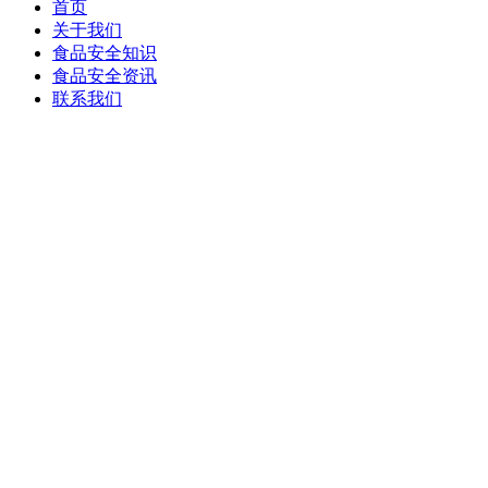
首页
关于我们
食品安全知识
食品安全资讯
联系我们