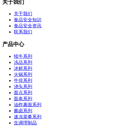
关于我们
关于我们
食品安全知识
食品安全资讯
联系我们
产品中心
犊牛系列
冻品系列
冰鲜系列
火锅系列
牛排系列
浇头系列
面点系列
面条系列
油炸裹面系列
酱卤系列
速冻菜肴系列
生调理制品