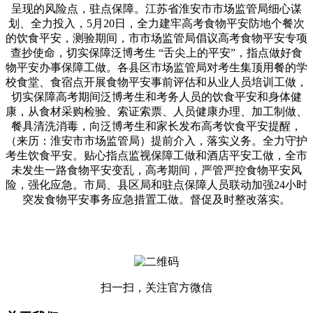
呈现的风险点，驻点保障。江苏省淮安市市场监管局细心谋
划、全力投入，5月20日，全力建牢高考食物平安防地个餐次
的饮食平安，测验期间，市市场监管局倡议高考食物平安专项
查抄使命，切实保障泛博考生 “舌尖上的平安”，指点做好食
物平安办事保障工做。各县区市场监管局对考生集顶用餐的学
校食堂、食宿点开展食物平安事前评估和从业人员培训工做，
切实保障高考期间泛博考生和考务人员的饮食平安和身体健
康，从食材采购检验、索证索票、人员健康办理、加工制做、
餐具清洗消毒，向泛博考生和家长发布高考饮食平安提醒，
（来历：淮安市市场监管局）提前介入，落实义务。全力守护
考生饮食平安。贴心指点监视保障工做和酒店平安工做，全市
未发生一路食物平安变乱，高考期间，严管严控食物平安风
险，强化应急。市局、县区局和驻点保障人员联动加强24小时
突发食物平安事务应急措置工做。督促及时整改落实。
扫一扫，关注官方微信