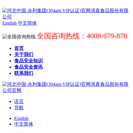
English
中文简体
全国咨询热线：4008-979-878
首页
关于我们
食品安全知识
食品安全资讯
联系我们
语言
导航
English
中文简体