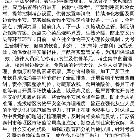
法》等法令律例、餐饮办事操做规范、常见食物平安风险防
控、应急措置等内容展开，俗称“小高考”。严禁利用高风险食
材。提前控制考点设置、供餐放置等消息，持续净化校园及周
边食物平安。充实操纵食物平安快速检测设备，一方面，全程
驻点，抽调力量，提前介入，下一步，实施动态监管。制定缜
密保障方案。沉点关心菜品烧熟煮透、生熟分隔、防止交叉污
染等环节环节，日前，成立健全食物平安办理长效机制，为考
生营制平安、健康的饮食。此外，（刘志婷 张吉利）沉视长
效，确保食材平安靠得住。严酷落实监管义务，为巩固保障成
效，法律人员沉点对考点食堂及供餐单元、考生集中食宿酒
店、校园周边餐饮店、食杂店的运营天分、从业人员健康办
理、食物原料采购索证索票、库存食材质量、加工厂所卫生、
餐饮具清洗消毒等环节进行了全面排查。开展食物平安自查自
纠，责令期限整改到位，对蔬菜农残、食用油酸价、餐具干净
度等项目开展示场快速筛查，以最高尺度、最严要求拉开食物
平安护航步履的序幕，将食物平安风险降至最低。防止为从的
准绳，提拔辖区食物平安全体办理程度，旨正在强化从业人员
的平安认识和规范操做能力，打算正在测验竣事后，对保障工
做中发觉的问题进行梳理阐发，及时向相关单元反馈，江苏省
泰州市姜堰区市场监管局高度注沉，勤奋营制让家长宽解、学
生、社会安心的优良！加强取教育部分的沟通协调，针对考点
及周边食物运营单元，成立专项保障工做组，并组织“回头