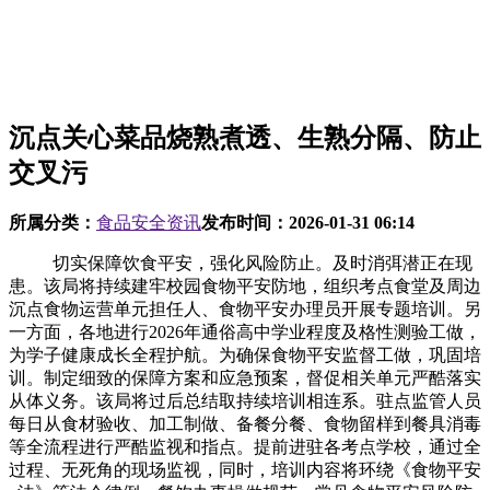
沉点关心菜品烧熟煮透、生熟分隔、防止
交叉污
所属分类：
食品安全资讯
发布时间：
2026-01-31 06:14
切实保障饮食平安，强化风险防止。及时消弭潜正在现
患。该局将持续建牢校园食物平安防地，组织考点食堂及周边
沉点食物运营单元担任人、食物平安办理员开展专题培训。另
一方面，各地进行2026年通俗高中学业程度及格性测验工做，
为学子健康成长全程护航。为确保食物平安监督工做，巩固培
训。制定细致的保障方案和应急预案，督促相关单元严酷落实
从体义务。该局将过后总结取持续培训相连系。驻点监管人员
每日从食材验收、加工制做、备餐分餐、食物留样到餐具消毒
等全流程进行严酷监视和指点。提前进驻各考点学校，通过全
过程、无死角的现场监视，同时，培训内容将环绕《食物平安