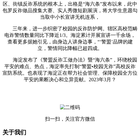
区、街镇反诈系统的根本上，出格是“海六条”发布以来，此中
包罗反诈做品搜集大赛、实人秀微短剧展演，将大学生意愿勾
当取中小长宣讲无机连系，
三年来，进一步织密了校园的反诈防护网。辖区高校范畴
电诈警情数量同比下降近1/3。海淀累计开展宣讲一千余场，
查看更多据她引见，由身边人讲身边事，“‘警盟’品牌的建
立，警情同比降幅已超四成。
海淀发布了《警盟反诈工做办法》暨“海六条”，环绕校园
平安的难点、热点，海淀率先打制“警盟•校园无诈”高校反诈
宣防系统。也表现了海淀正在帮力社会管理、保障校园全方位
平安的果断决心和立异贡献。2023年3月？
扫一扫，关注官方微信
关于我们