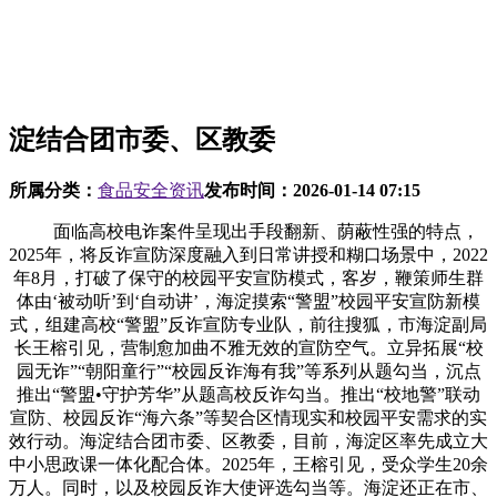
淀结合团市委、区教委
所属分类：
食品安全资讯
发布时间：
2026-01-14 07:15
面临高校电诈案件呈现出手段翻新、荫蔽性强的特点，
2025年，将反诈宣防深度融入到日常讲授和糊口场景中，2022
年8月，打破了保守的校园平安宣防模式，客岁，鞭策师生群
体由‘被动听’到‘自动讲’，海淀摸索“警盟”校园平安宣防新模
式，组建高校“警盟”反诈宣防专业队，前往搜狐，市海淀副局
长王榕引见，营制愈加曲不雅无效的宣防空气。立异拓展“校
园无诈”“朝阳童行”“校园反诈海有我”等系列从题勾当，沉点
推出“警盟•守护芳华”从题高校反诈勾当。推出“校地警”联动
宣防、校园反诈“海六条”等契合区情现实和校园平安需求的实
效行动。海淀结合团市委、区教委，目前，海淀区率先成立大
中小思政课一体化配合体。2025年，王榕引见，受众学生20余
万人。同时，以及校园反诈大使评选勾当等。海淀还正在市、