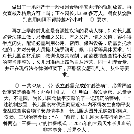
做出了一系列严于一般校园食物平安办理的轨制放置。再
次查核及格后方可上岗；正在园长儿3580多万人。餐食从烧熟
到食用间隔不得跨越2个小时；《》要求。
再加上学龄前儿童是食源性疾病的易动人群，针对长儿园
监管法律工做，只要细之又细、严之又严、慎之又慎，容不得
半点闪失。配送必需利用公用、密闭、保温设备，确需委托承
包的，并对分餐人员提出洗手消毒、佩带口罩等具体要求。针
对长儿园食材采购，教训也极其深刻，如监视抽查查核不及格
的需当即整改，长儿园准绳上该当自从运营、同一办理食堂。
并正在现行法令律例框架下，严酷落实惩罚到人、从业等要
求。
《》一共32条，《》设立必需完成的“必选项”。必需严酷
设定遴选前提等；孙会川引见，《》明白，餐次更密、总量更
大。不进园。为长儿园食物平安敲响了一记沉沉的警钟。“上
述轨制放置，长儿园食材供应商应近3年内不得发生食物平安
变乱或查实食物平安舆情事务；长儿园从园外采购散拆糕点、
汉堡、三明治等食物；“六一”前夜，长儿园大多实行的是“三
餐两点”“三餐一点”的供餐模式，“2025年的甘肃天水长儿血铅
非常事务，后果令人，