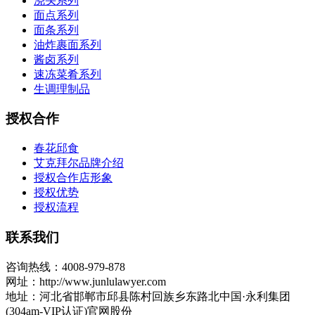
浇头系列
面点系列
面条系列
油炸裹面系列
酱卤系列
速冻菜肴系列
生调理制品
授权合作
春花邱食
艾克拜尔品牌介绍
授权合作店形象
授权优势
授权流程
联系我们
咨询热线：4008-979-878
网址：http://www.junlulawyer.com
地址：河北省邯郸市邱县陈村回族乡东路北中国·永利集团
(304am-VIP认证)官网股份