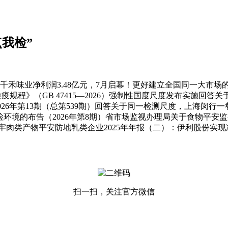
点我检”
：千禾味业净利润3.48亿元，7月启幕！更好建立全国同一大
疫规程》（GB 47415—2026）强制性国度尺度发布实施回答
6年第13期（总第539期）回答关于同一检测尺度，上海闵行一餐饮
检环境的布告（2026年第8期）省市场监视办理局关于食物平安
肉类产物平安防地乳类企业2025年年报（二）：伊利股份实现净
扫一扫，关注官方微信