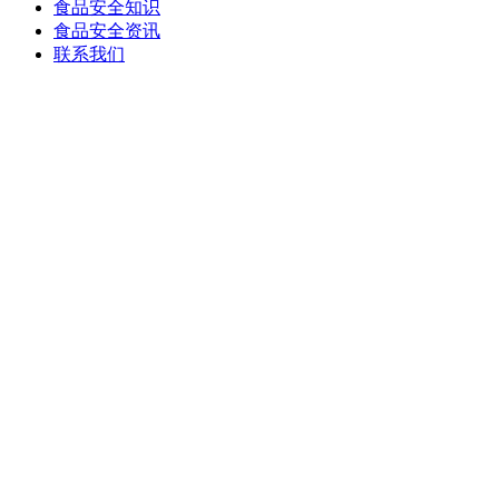
食品安全知识
食品安全资讯
联系我们