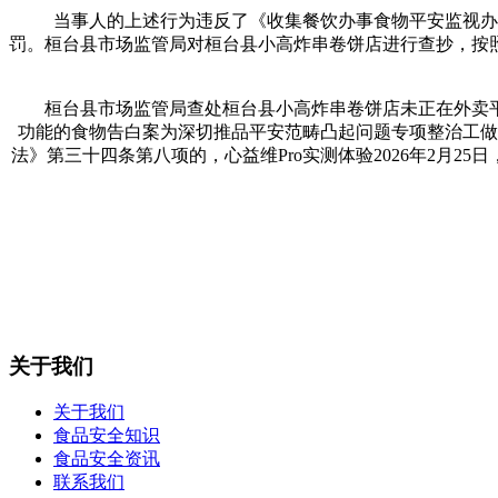
当事人的上述行为违反了《收集餐饮办事食物平安监视办理
罚。桓台县市场监管局对桓台县小高炸串卷饼店进行查抄，按
桓台县市场监管局查处桓台县小高炸串卷饼店未正在外卖平
功能的食物告白案为深切推品平安范畴凸起问题专项整治工做
法》第三十四条第八项的，心益维Pro实测体验2026年2月
关于我们
关于我们
食品安全知识
食品安全资讯
联系我们