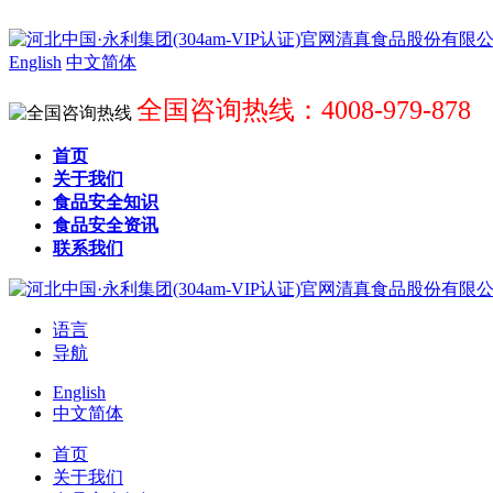
English
中文简体
全国咨询热线：4008-979-878
首页
关于我们
食品安全知识
食品安全资讯
联系我们
语言
导航
English
中文简体
首页
关于我们