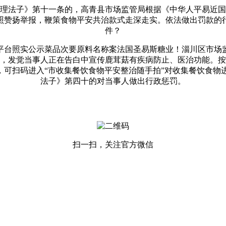
法子》第十一条的，高青县市场监管局根据《中华人平易近国
照赞扬举报，鞭策食物平安共治款式走深走实。依法做出罚款的
件？
台照实公示菜品次要原料名称案法国圣易斯糖业！淄川区市场监
，发觉当事人正在告白中宣传鹿茸菇有疾病防止、医治功能。按
25日，可扫码进入“市收集餐饮食物平安整治随手拍”对收集餐饮
法子》第四十的对当事人做出行政惩罚。
扫一扫，关注官方微信