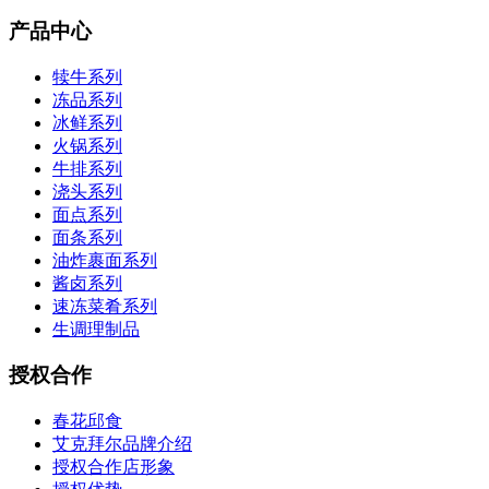
产品中心
犊牛系列
冻品系列
冰鲜系列
火锅系列
牛排系列
浇头系列
面点系列
面条系列
油炸裹面系列
酱卤系列
速冻菜肴系列
生调理制品
授权合作
春花邱食
艾克拜尔品牌介绍
授权合作店形象