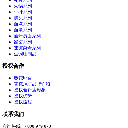
火锅系列
牛排系列
浇头系列
面点系列
面条系列
油炸裹面系列
酱卤系列
速冻菜肴系列
生调理制品
授权合作
春花邱食
艾克拜尔品牌介绍
授权合作店形象
授权优势
授权流程
联系我们
咨询热线：4008-979-878