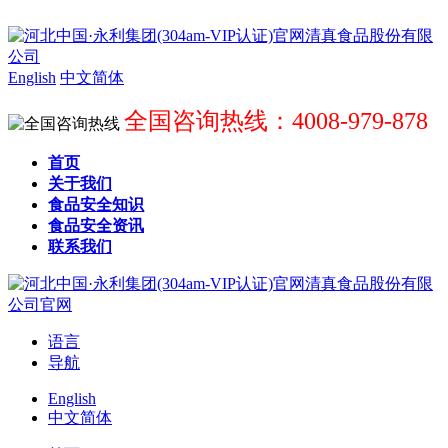
English
中文简体
全国咨询热线：4008-979-878
首页
关于我们
食品安全知识
食品安全资讯
联系我们
语言
导航
English
中文简体