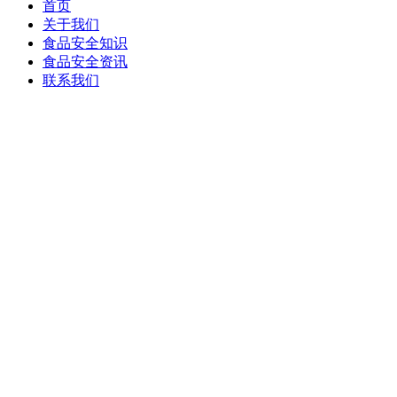
首页
关于我们
食品安全知识
食品安全资讯
联系我们