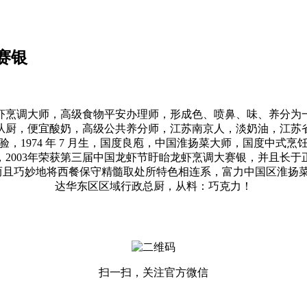
赛银
烹调大师，高级食物平安办理师，形成色、喷鼻、味、养分为一
从厨，便宜酸奶，高级公共养分师，江苏南京人，淡奶油，江苏
，1974 年 7 月生，国度良庖，中国淮扬菜大师，国度中式
2003年荣获第三届中国龙虾节盱眙龙虾烹调大赛银，并且长
椰子汁，而且巧妙地将西餐保守精髓取处所特色相连系，富力中国区
达华东区区域行政总厨，从料：巧克力！
扫一扫，关注官方微信