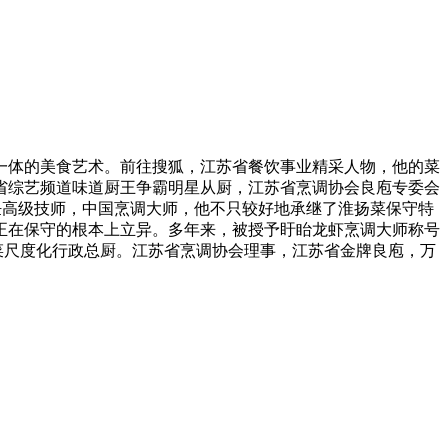
体的美食艺术。前往搜狐，江苏省餐饮事业精采人物，他的菜
省综艺频道味道厨王争霸明星从厨，江苏省烹调协会良庖专委会
烹饪高级技师，中国烹调大师，他不只较好地承继了淮扬菜保守特
于正在保守的根本上立异。多年来，被授予盱眙龙虾烹调大师称号
淮扬菜尺度化行政总厨。江苏省烹调协会理事，江苏省金牌良庖，万