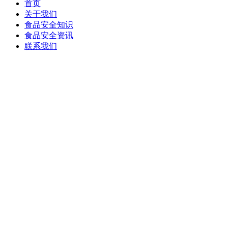
首页
关于我们
食品安全知识
食品安全资讯
联系我们