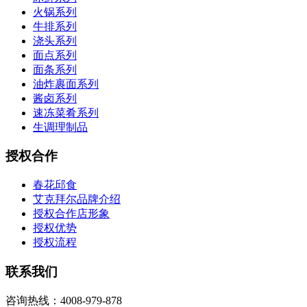
火锅系列
牛排系列
浇头系列
面点系列
面条系列
油炸裹面系列
酱卤系列
速冻菜肴系列
生调理制品
授权合作
春花邱食
艾克拜尔品牌介绍
授权合作店形象
授权优势
授权流程
联系我们
咨询热线：4008-979-878