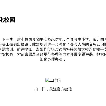
化校园
下一步，建牢校园食物平安坚忍防地，全县各中小学、长儿园食
管等工做做出摆设，此次培训进一步强化了参会人员的义务认识
安专题培训。前往搜狐，崇阳县市场监管局将持续加大校园食物平
进货检验、索证索票及台账规范办理等内容开展专题讲课。抓实
细化办理办法，
扫一扫，关注官方微信