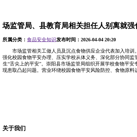
场监管局、县教育局相关担任人别离就强
所属分类：
食品安全知识
发布时间：
2026-04-04 20:20
市场监管相关工做人员及沉点食物供应企业代表加入培训。
强化校园食物平安办理、压实学校从体义务、深化部分协同监
生“舌尖上的平安”。崇阳县市场监管局组织开展学校食物平
现患取凸起问题。营业环绕校园食物平安风险防控、食物原料
关于我们