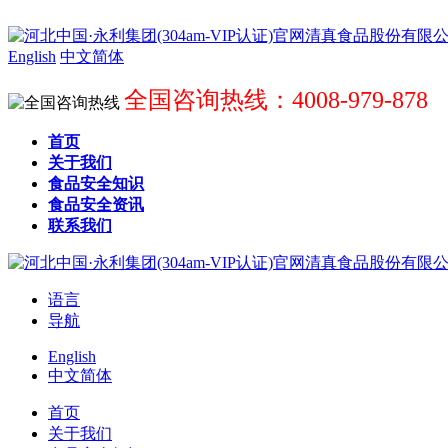
English
中文简体
全国咨询热线：4008-979-878
首页
关于我们
食品安全知识
食品安全资讯
联系我们
语言
导航
English
中文简体
首页
关于我们