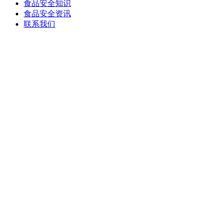
食品安全知识
食品安全资讯
联系我们