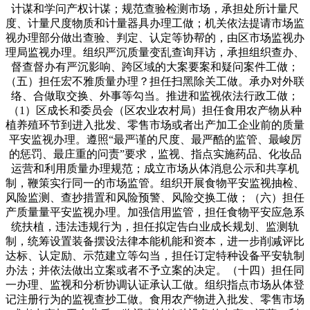
计谋和学问产权计谋；规范查验检测市场，承担处所计量尺
度、计量尺度物质和计量器具办理工做；机关依法提请市场监
视办理部分做出查验、判定、认定等协帮的，由区市场监视办
理局监视办理。组织严沉质量变乱查询拜访，承担组织查办、
督查督办有严沉影响、跨区域的大案要案和疑问案件工做；
（五）担任宏不雅质量办理？担任扫黑除关工做。承办对外联
络、合做取交换、外事等勾当。推进和监视依法行政工做；
（1）区成长和委员会（区农业农村局）担任食用农产物从种
植养殖环节到进入批发、零售市场或者出产加工企业前的质量
平安监视办理。遵照“最严谨的尺度、最严酷的监管、最峻厉
的惩罚、最庄重的问责”要求，监视、指点实施药品、化妆品
运营和利用质量办理规范；成立市场从体消息公示和共享机
制，鞭策实行同一的市场监管。组织开展食物平安监视抽检、
风险监测、查抄措置和风险预警、风险交换工做；（六）担任
产质量量平安监视办理。加强信用监管，担任食物平安应急系
统扶植，违法违规行为，担任拟定告白业成长规划、监测轨
制，统筹设置装备摆设法律本能机能和资本，进一步削减评比
达标、认定励、示范建立等勾当，担任订定特种设备平安轨制
办法；并依法做出立案或者不予立案的决定。（十四）担任同
一办理、监视和分析协调认证承认工做。组织指点市场从体登
记注册行为的监视查抄工做。食用农产物进入批发、零售市场