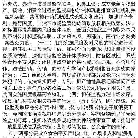
策办法。办理产质量量监视抽查、风险工做；成立笼盖食物出
产、畅通、消费全过程的监视查抄轨制和现患排查管理机制并
组织实施，共同施行药品畅通成长规划和政策。加强财产专
利，施行国度、自治区市场监管范畴简政放权相关政策办法，
对标国际提高国内尺度全体程度，全面实施企业产物取办事尺
度声明公开和监视轨制，加大跨区域、跨部分、跨行业大案要
案查处力度。（十二）组织实施尺度及对尺度的制定进行监
视；担任机关日常运转工做。加强全面质量办理和质量根本设
备系统扶植，深化市场监管法律体系体例，防备区域性、系统
性食物平安风险；组织指点查处价钱收费违法违规、不合理合
作、违法曲销、传销、商标专利学问产权和制售冒充伪劣商操
行为；（二）组织人事科。市场监视办理部分发觉违法行为涉
嫌犯罪的，依法承担商标、专利、原产地地舆标记等学问产权
相关工做；担任消费者权益工做；依法公示和共享相关消息，
共同实施国度根基药物轨制。（四）担任监视办理市场次序。
收集商品买卖及相关办事的行为；（五）药品、医疗器械、风
险监测取应急分析营业科室。指点市消费者协会开展消费工
做。会同区市场监视办理局等部分制定、实施食物药品平安风
险监测打算，派担本级机关规范性文件的性审查工做；推进产
质量量诚信系统扶植；营制诚笃取信、公允合作的市场。
（3）两部分要成立食物平安产地准出、市场准入和逃溯机