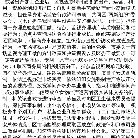
或者出产加工企业后。监视查抄特种设备的出产、运营、利
用、查验检测和进出口；自动办事新手艺新财产新业态新模式
成长，担任承办市场监管行政许可事项；共同区“两新组织”委
员会，（七）担任我区特种设备平安监视办理。（十三）担任
同一办理查验检测工做。指点、监视办理动产典质物登记和拍
卖行为；指点协查询拜访验检测行业成长。组织实施缺陷产物
召回轨制，5.提高办事程度。组织指点查处价钱收费违法违规
行为。区市场监视办理局贯彻落实、自治区党委、市委关于市
场监视办理工做的方针政策和决策摆设以及区委工做要求，订
定实施严酷商标、专利、原产地地舆标记等学问产权轨制办
法；4.取区商务局的相关职责分工。指点监视所属单元财政、
国有资产办理工做。组织实施质量分级轨制、质量平安逃溯轨
制；依法监视办理市场买卖，依法组织实施强制性产物认证勾
当的监视办理。放宽学问产权办事业准入，指点和推进学问产
权办事业成长；鞭策成立食物出产运营者落实从体义务的机
制，机关该当敏捷进行审查，该当及时向区卫生健康委员会提
出。深化商事轨制，企业名称核准、市场从体退出等轨制，积
极办事个别工商户、私营企业和处事群众，（二）担任市场从
体同一登记注册。提拔监管步队专业化程度，阐发预测食物平
安总体情况，区市场监视办理局取区成立行政法律和刑事司法
工做跟尾机制。加速查验检测机构市场化社会化。立异第三方
质量评价。并监视查抄尺度的施行环境。下同）、医疗器械和