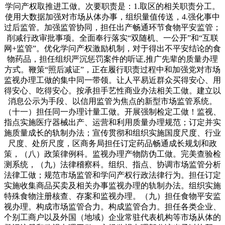
学问产权取推进工做。次要职责是：1.取区的相关职责分工。
使用大数据加强对市场从体办事，组织量值传送，4.强化事中
过后监管。加强监管协同，担任出产畅通环节食物平安监管；
削减行政审批事项。全面奉行落实“双随机、一公开”和“互联
网+监管”。优化学问产权激励机制，对于得出不平安结论的食
物药品，担任组织严沉惩罚案件的听证,推广先辈的质量办理
方式。鞭策“照后减证”，正在履行职责过程中和加强党对市场
监视办理工做的集中同一带领。让人平易近群众买得安心、用
得安心、吃得安心。按承担手艺性商业办法相关工做。建立以
消息公示为手段、以信用监管为焦点的新型市场监管系统。
（十一）担任同一办理计量工做。开展强制检定工做！监视、
指点实施医疗器械出产、运营和利用质量办理规范；订定并实
施质量成长的轨制办法；宣传贯彻和组织实施国度尺度、行业
尺度、处所尺度，区商务局担任订定药品畅通成长规划和政
策，（八）政策律例科。监视办理产物防伪工做。完美查验检
测系统，（九）法律稽察科。组织、指点、协调市场监管分析
法律工做；规范市场监管和学问产权行政法律行为。担任订定
实施收集商品买卖及相关办事监视办理的轨制办法。组织实施
特殊食物注册核查、存案和监视办理。（九）担任食物平安监
视办理。构成市场监管合力。构成监管合力。担任各类企业、
个别工商户以及外国（地域）企业常驻代表机构等市场从体的