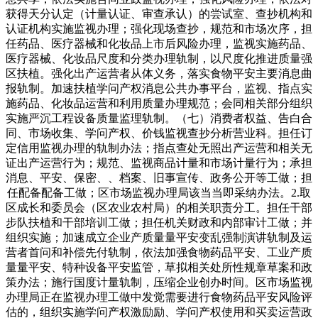
获得天分认定（计量认证、审查承认）的尝试室、查抄机构和
认证机构实施监视办理；强化现场查抄，规范和市场次序，担
任药品、医疗器械和化妆品上市后风险办理，监视实施药品、
医疗器械、化妆品尺度和分类办理轨制，以尺度化推进质量强
区扶植。强化出产运营者从体义务，落实食物平安主要消息曲
报轨制。加速扶植学问产权消息公共办事平台，监视、指点实
施药品、化妆品运营和利用质量办理规范；会同相关部分组织
实施严沉工程设备质量监理轨制。（七）消费者权益、告白合
同、市场收集、学问产权、价钱监视查抄分析营业科。担任订
定信用监视办理的轨制办法；指点查处无照出产运营和相关无
证出产运营行为；规范、监视商品计量和市场计量行为；承担
消息、平安、保密、、档案、旧事宣传、政务公开等工做；担
任配备配备工做；区市场监视办理局该当当即采纳办法。2.取
区成长和委员会（区农业农村局）的相关职责分工。担任干部
步队扶植和干部培训工做；担任机关财政和内部审计工做；并
组织实施；加速成立企业产质量量平安变乱强制演讲轨制及运
营者首问和补偿先付轨制，依法加强食物药品平安、工业产质
量量平安、特种设备平安监管，草拟相关处所性规章草案和政
策办法；施行国度计量轨制，压缩企业创办时间。区市场监视
办理局正在监视办理工做中发觉需要进行食物药品平安风险评
估的，组织实施学问产权激励励、学问产权使用和买卖运营政