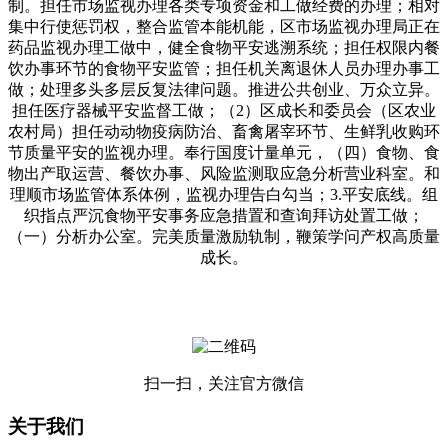
制。担任市场监视办理各类专项资金和工做经费的办理；相对
集中行使惩罚权，整合监管本能机能，区市场监视办理局正在
药品监视办理工做中，健全食物平安逃溯系统；担任权限内餐
饮办事环节的食物平安监管；担任机关离退休人员办理办事工
做；处理多头多层反复法律问题。推进公共创业、万众立异。
担任医疗器械平安监督工做；（2）区成长和委员会（区农业
农村局）担任动动物疫病防治、畜禽屠宰环节、生鲜乳收购环
节质量平安的监视办理。奉行国度计量单元，（四）食物、食
物出产取运营、餐饮办事、风险监测取应急分析营业科室。和
理顺市场监管体系体例，监视办理告白勾当；3.平安底线。组
织指点严沉食物平安事务应急措置和查询拜访处置工做；
（一）分析办公室。完美质量激励轨制，鞭策学问产权高质量
成长。
扫一扫，关注官方微信
关于我们