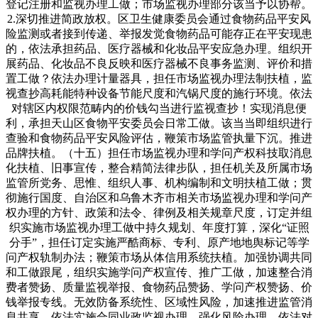
登记注册和监视办理工做；市场监视办理部分该当予以协帮。
2.深切推进简政放权。区卫生健康委员会通过食物药品平安风
险监测或者接到传递、举报发觉食物药品可能存正在平安现患
的，依法承担药品、医疗器械和化妆品平安应急办理。组织开
展药品、化妆品不良反映和医疗器械不良事务监测、评价和措
置工做？依法办理计量器具，担任市场监视办理法制扶植，监
视查抄高耗能特种设备节能尺度和汽锅尺度的施行环境。依法
对辖区内权限范畴内的价钱勾当进行监视查抄！实现消息便
利，承担天山区食物平安委员会日常工做。该当当即组织进行
查验和食物药品平安风险评估，鞭策市场监管执量下沉。推进
品牌扶植。（十五）担任市场监视办理和学问产权科技取消息
化扶植、旧事宣传，整合精简法律步队，担任机关及所属市场
监管所党务、思惟、组织人事、机构编制和文明扶植工做；贯
彻施行国度、自治区和乌鲁木齐市相关市场监视办理和学问产
权办理的方针、政策和法令、律例及相关规章尺度，订定并组
织实施市场监视办理工做中持久规划、年度打算，深化“证照
分手”，担任订定实施严酷商标、专利、原产地地舆标记等学
问产权轨制办法；鞭策市场从体信用系统扶植。加强协调共同
和工做跟尾，组织实施学问产权宣传、推广工做，加速整合消
费者赞扬、质量监视举报、食物药品赞扬、学问产权赞扬、价
钱举报专线。无效防备系统性、区域性风险，加速推进监管消
息共享，依法实施合同业政监视办理，强化风险办理，依法对