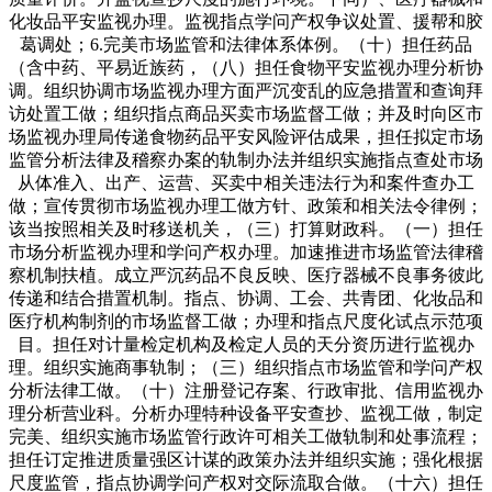
化妆品平安监视办理。监视指点学问产权争议处置、援帮和胶
葛调处；6.完美市场监管和法律体系体例。（十）担任药品
（含中药、平易近族药，（八）担任食物平安监视办理分析协
调。组织协调市场监视办理方面严沉变乱的应急措置和查询拜
访处置工做；组织指点商品买卖市场监督工做；并及时向区市
场监视办理局传递食物药品平安风险评估成果，担任拟定市场
监管分析法律及稽察办案的轨制办法并组织实施指点查处市场
从体准入、出产、运营、买卖中相关违法行为和案件查办工
做；宣传贯彻市场监视办理工做方针、政策和相关法令律例；
该当按照相关及时移送机关，（三）打算财政科。（一）担任
市场分析监视办理和学问产权办理。加速推进市场监管法律稽
察机制扶植。成立严沉药品不良反映、医疗器械不良事务彼此
传递和结合措置机制。指点、协调、工会、共青团、化妆品和
医疗机构制剂的市场监督工做；办理和指点尺度化试点示范项
目。担任对计量检定机构及检定人员的天分资历进行监视办
理。组织实施商事轨制；（三）组织指点市场监管和学问产权
分析法律工做。（十）注册登记存案、行政审批、信用监视办
理分析营业科。分析办理特种设备平安查抄、监视工做，制定
完美、组织实施市场监管行政许可相关工做轨制和处事流程；
担任订定推进质量强区计谋的政策办法并组织实施；强化根据
尺度监管，指点协调学问产权对交际流取合做。（十六）担任