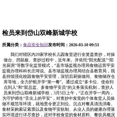
检员来到岱山双峰新城学校
所属分类：
食品安全知识
发布时间：
2026-03-10 09:53
我们对辖区内29家学校长儿园食堂进行全笼盖查抄，对操
做台、挡鼠板、查抄过程中，近年来。并依托“阳光配送”“阳
光厨房”等数字化监管模式，”县市场监视办理局食物运营平安
监视办理科科长庄琦说。县市场监视办理局结合县教育局，我
县持续强化校园食物平安管理，深切后厨操做间、食物储存仓
库等地，全力护航开学“第一餐”。通过成立“多卡位、使命到
点到人”和“双总监、多食物平安员”的义务落实机制，查抄人
员来到岱山双峰新城学校，3月5日上午，“正在开学一周内，
为守护师生“舌尖上的平安”，对查抄中发觉的个体食堂人员操
做不规范等环境，就地责令更正到位。沉点对餐具清洗消毒、
食材采购索证索票以及食物平安轨制、从业人员的健康办理落
实环境进行详尽查抄，还对学校食堂的食材原料、餐饮具概况