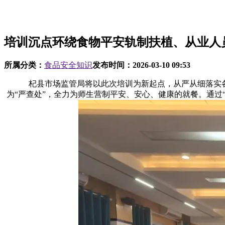
培训沉点环绕食物平安轨制扶植、从业人
所属分类：
食品安全知识
发布时间：
2026-03-10 09:53
杞县市场监管局将以此次培训为新起点，从严从细落实各项
为“严查处”，全力为师生营制平安、安心、健康的就餐。通过“