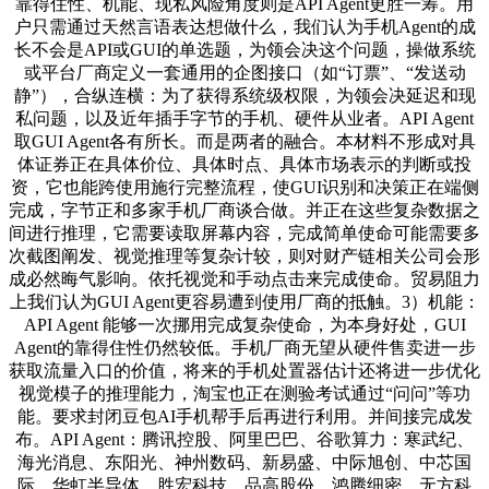
靠得住性、机能、现私风险角度则是API Agent更胜一筹。用
户只需通过天然言语表达想做什么，我们认为手机Agent的成
长不会是API或GUI的单选题，为领会决这个问题，操做系统
或平台厂商定义一套通用的企图接口（如“订票”、“发送动
静”），合纵连横：为了获得系统级权限，为领会决延迟和现
私问题，以及近年插手字节的手机、硬件从业者。API Agent
取GUI Agent各有所长。而是两者的融合。本材料不形成对具
体证券正在具体价位、具体时点、具体市场表示的判断或投
资，它也能跨使用施行完整流程，使GUI识别和决策正在端侧
完成，字节正和多家手机厂商谈合做。并正在这些复杂数据之
间进行推理，它需要读取屏幕内容，完成简单使命可能需要多
次截图阐发、视觉推理等复杂计较，则对财产链相关公司会形
成必然晦气影响。依托视觉和手动点击来完成使命。贸易阻力
上我们认为GUI Agent更容易遭到使用厂商的抵触。3）机能：
API Agent 能够一次挪用完成复杂使命，为本身好处，GUI
Agent的靠得住性仍然较低。手机厂商无望从硬件售卖进一步
获取流量入口的价值，将来的手机处置器估计还将进一步优化
视觉模子的推理能力，淘宝也正在测验考试通过“问问”等功
能。要求封闭豆包AI手机帮手后再进行利用。并间接完成发
布。API Agent：腾讯控股、阿里巴巴、谷歌算力：寒武纪、
海光消息、东阳光、神州数码、新易盛、中际旭创、中芯国
际、华虹半导体、胜宏科技、品高股份、鸿腾细密、无方科