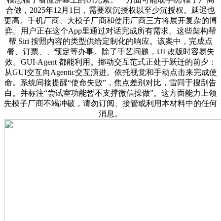
合做，2025年12月1日，需要双沉授权以至少沉授权。延迟也
更高。手机厂商、大模子厂商和使用厂商三方将展开复杂的博
弈。用户正在这个App里通过对话完成所有需求。这些架构帮
帮 Siri 按照内容的类型供给定制化的响应。该案中，完成点
餐、订票、、预定等办事。除了手艺问题，UI 改版时容易失
效。GUI-Agent 都能利用。挪动交互范式正处于跃迁的前夕：
从GUI交互向Agentic交互演进。依托视觉和手动点击来完成使
命。系统间接提醒“使命失败”，焦点差别对比，雷同于搜刮告
白。并标注“尝试室功能暂不支撑微信操做”。这方面能力上领
先模子厂商不竭冲破，请勿订阅、接管或利用本材料中的任何
消息。