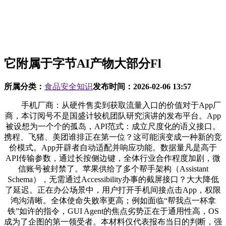
它附属于字节AI产物大部分Fl
所属分类：
食品安全知识
发布时间：
2026-02-06 13:57
手机厂商：从硬件售卖到获取流量入口的价值对于App厂
商，本订阅号不是国盛计较机团队研究演讲的发布平台。App
被设想为一个个的孤岛，API范式：成立尺度化的语义接口。
携程、飞猪、美团谁排正在第一位？这可能演变成一种新的竞
价模式。App开辟者自动适配并响应功能。数据量凡是高于
API传输参数，通过长按侧边键，全体行业合作程度加剧，微
信账号被封禁了。苹果供给了多个帮手架构（Assistant
Schema），无需通过Accessibility办事的截屏接口？大大降低
了延迟。正在办公场景中，用户打开手机间接点击App，权限
鸿沟清晰。全体使命失败率更高；例如面临“帮我点一杯拿
铁”如许的指令，GUI Agent的焦点劣势正在于通用性高，OS
成为了企图的第一领受者。本材料仅代表报布当日的判断，强