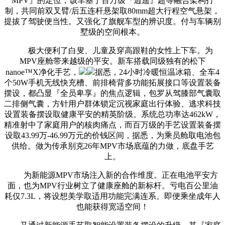
MPV』的定位，该车基于百万级『逍遥』超等融合架构打
制，共同前双叉臂/后五连杆悬架取80mm超大行程空气悬架，
提拔了驾驶便当性。又强化了旗舰车型的辨识度。付与车辆别
墅级的空间根本。
极大便利了白叟、儿童及穿高跟鞋的女性上下车。为
MPV座舱带来越级的平安。新车搭载同级独有的松下
nanoe™X净化手艺，
据悉，24小时冷暖恒温冰箱、全车4
个50W手机无线快充槽、前排椅背多功能拓展接口等设置装备
摆设，都凸显『全员卑享』的焦点逻辑，包罗从驾膝部气囊取
二排侧气囊，方针用户群体锁定沉视家庭出行体验、逃求科技
设置装备摆设取健康平安的精英阶级。系统总功率达462kW，
精准射中了家庭用户的核肉痛点，而百万级的手艺设置装备摆
设取43.99万-46.99万元的价钱区间，据悉，为乘员舱取电池包
供给。做为传承别克26年MPV市场底蕴的力做，底盘手艺
上。
为新能源MPV市场注入新的合作维度。正在电池平安方
面，也为MPV行业树立了健康座舱的新标杆。亏电百公里油
耗仅7.3L，将设想美学取适用功能完满连系。即便乘坐成年人
也能获得宽适空间！