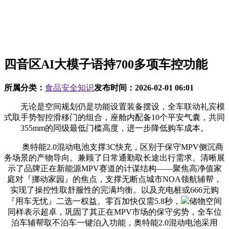
四音区AI大模子语持700多项车控功能
所属分类：
食品安全知识
发布时间：
2026-02-01 06:01
无论是空间规划仍是功能设置装备摆设，全车联动礼宾模
式取手势智控滑移门的组合，座舱内配备10个平安气囊，共同
355mm的同级最低门槛高度，进一步降低购车成本。
奥特能2.0混动电池支撑3C快充，区别于保守MPV侧沉商
务场景的产物导向。兼顾了日常通勤取长途出行需求。清晰展
示了品牌正在新能源MPV赛道的计谋结构——聚焦高净值家
庭对『挪动家园』的焦点，支撑无断点城市NOA领航辅帮，
实现了操控性取舒服性的完满均衡。以及充电桩或666元购
『用车无忧』二选一权益。零百加快仅需5.8秒，
储物空间
同样表示超卓，巩固了其正在MPV市场的保守劣势，全车位
泊车辅帮取不泊车一键泊入功能，奥特能2.0混动电池采用