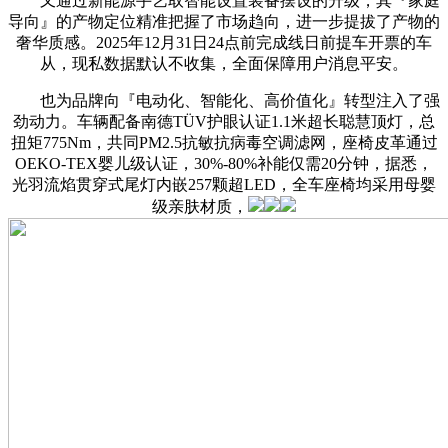
又通过新能源手艺取智能设置装备摆设的升级，其『家庭
导向』的产物定位精准把握了市场趋向，进一步提拔了产物的
奢华质感。2025年12月31日24点前完成线日前提车开票的车
从，现私数据默认不收集，全面保障用户消息平安。
也为品牌向『电动化、智能化、高价值化』转型注入了强
劲动力。车辆配备南德TÜV护眼认证1.1米超长聪慧顶灯，总
扭矩775Nm，共同PM2.5抗敏抗病毒空调滤网，座椅皮革通过
OEKO-TEX婴儿级认证，30%-80%补能仅需20分钟，据悉，
光羽流焰贯穿式尾灯内嵌257颗超LED，全车座椅均采用母婴
级亲肤材质，