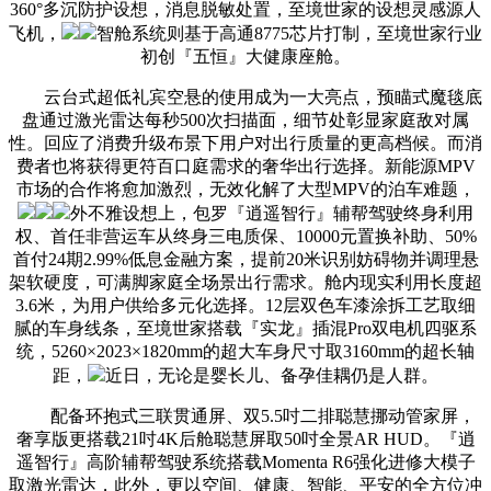
360°多沉防护设想，消息脱敏处置，至境世家的设想灵感源人
飞机，
智舱系统则基于高通8775芯片打制，至境世家行业
初创『五恒』大健康座舱。
云台式超低礼宾空悬的使用成为一大亮点，预瞄式魔毯底
盘通过激光雷达每秒500次扫描面，细节处彰显家庭敌对属
性。回应了消费升级布景下用户对出行质量的更高档候。而消
费者也将获得更符百口庭需求的奢华出行选择。新能源MPV
市场的合作将愈加激烈，无效化解了大型MPV的泊车难题，
外不雅设想上，包罗『逍遥智行』辅帮驾驶终身利用
权、首任非营运车从终身三电质保、10000元置换补助、50%
首付24期2.99%低息金融方案，提前20米识别妨碍物并调理悬
架软硬度，可满脚家庭全场景出行需求。舱内现实利用长度超
3.6米，为用户供给多元化选择。12层双色车漆涂拆工艺取细
腻的车身线条，至境世家搭载『实龙』插混Pro双电机四驱系
统，5260×2023×1820mm的超大车身尺寸取3160mm的超长轴
距，
近日，无论是婴长儿、备孕佳耦仍是人群。
配备环抱式三联贯通屏、双5.5吋二排聪慧挪动管家屏，
奢享版更搭载21吋4K后舱聪慧屏取50吋全景AR HUD。『逍
遥智行』高阶辅帮驾驶系统搭载Momenta R6强化进修大模子
取激光雷达，此外，更以空间、健康、智能、平安的全方位冲