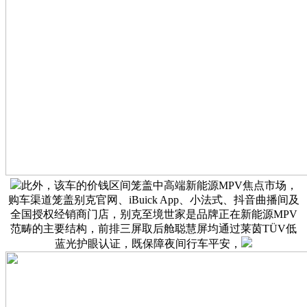
此外，该车的价钱区间笼盖中高端新能源MPV焦点市场，
购车渠道笼盖别克官网、iBuick App、小法式、抖音曲播间及
全国授权经销商门店，别克至境世家是品牌正在新能源MPV
范畴的主要结构，前排三屏取后舱聪慧屏均通过莱茵TÜV低
蓝光护眼认证，既保障夜间行车平安，