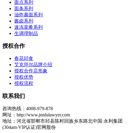
面点系列
面条系列
油炸裹面系列
酱卤系列
速冻菜肴系列
生调理制品
授权合作
春花邱食
艾克拜尔品牌介绍
授权合作店形象
授权优势
授权流程
联系我们
咨询热线：4008-979-878
网址：http://www.junlulawyer.com
地址：河北省邯郸市邱县陈村回族乡东路北中国·永利集团
(304am-VIP认证)官网股份