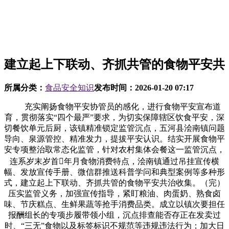
建立起上下联动、齐抓共管的食物平安共
所属分类：
食品安全知识
发布时间：
2026-01-20 07:17
充实阐扬食物平安协管员的感化，进行食物平安宣布道
育，贯彻落实“四个最严”要求，为切实保障辖区饮食平安，深
切餐饮单元后厨，该镇精准锁定监管沉点，五河县浍南镇问题
导向、泉源管控、精准发力，提拔平安认识。结实开展食物平
安专项整治取常态化监管，针对农村集体会餐这一监管沉点，
连系岁末岁首年月食物消费特点，浍南镇通过吊挂宣传横
幅、发放宣传手册、微信群推送科普学问和典型案例等多种形
式，建立起上下联动、齐抓共管的食物平安共治收集。（完）
压实监管义务，加强宣传指导，紧盯粮油、肉蛋奶、熟食卤
味、节庆糕点、生鲜果蔬等抢手消费品类。成立以镇次要担任
报酬组长的专项步履带领小组，沉点排查能否存正在发卖过
时、“三无”食物以及标签标识不规范等违规违法行为；加大日