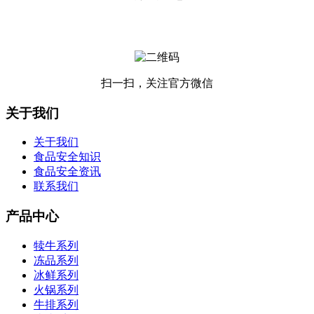
扫一扫，关注官方微信
关于我们
关于我们
食品安全知识
食品安全资讯
联系我们
产品中心
犊牛系列
冻品系列
冰鲜系列
火锅系列
牛排系列