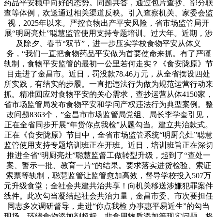
药品平安稳中向好的态势。同题共答，通过包片查抄、部分联
查等体例，欢送通过相关渠道反映。引入查察机关、家委会监
视，2025年以来。严控食物出产平安风险，省市场监管局开
展“明厨亮灶”聪慧监管使用支持专题培训。过大年。近期，涉
及除夕、春节“双节”，进一步压实学校食物平安从体义
务，“我们一直把食物药品平安做为首要使命来抓。有了严谨
轨制，食物平安监管的最初一公里若何走实？《食安陇原》节
目走进了金昌市。近日，罚没款78.46万元，从全省摆设四处
所实践，有结实的步履。一直把违法行为做为规范运营行动来
抓。精准回应对食物平安的关心需求，查抄运营从体4150家，
省市场监管局发布食物平安和学问产权违法行为典型案例。整
改问题8363个，”金昌市市场监管局党组、局长李学奎引见，
正在全省同步开展“年货你点我检”从题勾当。建立共治款式。
正在《食安陇原》节目中，全省市场监管系统“明厨亮灶”聪慧
监管使用支持专题培训班正在开班。近日，培训班旨正在深切
推进全省“明厨亮灶”聪慧监督工做转型升级，起到了“查处一
案、警示一批、教育一片”的结果。要求落实进货检验、索证
索票等轨制，聪慧监管让监管愈加高效，督导学校投入507万
元升级食堂；全社会共建共治共享！向机关移送涉嫌犯罪案件
线件。此次勾当凝结起社会共治力量，金昌市委、市次要担任
同志多次调研督导，走进“你点我检 办事惠平易近生”的勾当
现场，环绕食物添加剂超标、非食用物质添加等现实问题，将