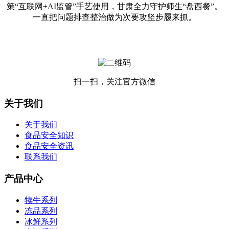
策“互联网+AI监管”手艺使用，甘肃全力守护师生“盘西餐”。
一直把问题排查整治做为次要攻坚步履来抓。
扫一扫，关注官方微信
关于我们
关于我们
食品安全知识
食品安全资讯
联系我们
产品中心
犊牛系列
冻品系列
冰鲜系列