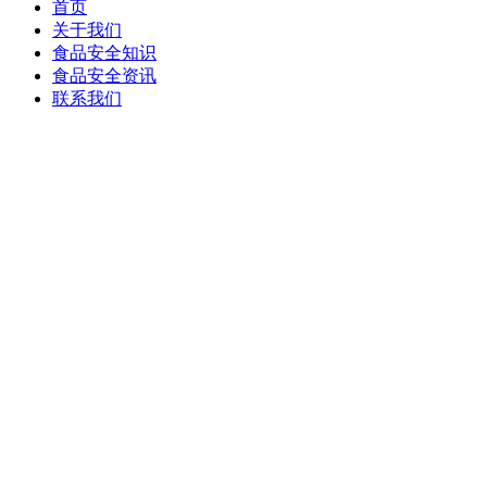
首页
关于我们
食品安全知识
食品安全资讯
联系我们