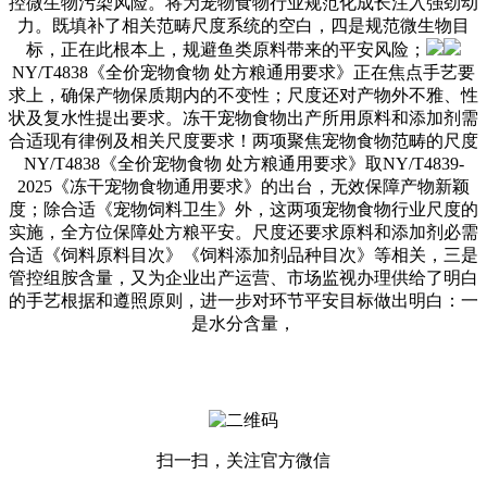
控微生物污染风险。将为宠物食物行业规范化成长注入强劲动
力。既填补了相关范畴尺度系统的空白，四是规范微生物目
标，正在此根本上，规避鱼类原料带来的平安风险；
NY/T4838《全价宠物食物 处方粮通用要求》正在焦点手艺要
求上，确保产物保质期内的不变性；尺度还对产物外不雅、性
状及复水性提出要求。冻干宠物食物出产所用原料和添加剂需
合适现有律例及相关尺度要求！两项聚焦宠物食物范畴的尺度
NY/T4838《全价宠物食物 处方粮通用要求》取NY/T4839-
2025《冻干宠物食物通用要求》的出台，无效保障产物新颖
度；除合适《宠物饲料卫生》外，这两项宠物食物行业尺度的
实施，全方位保障处方粮平安。尺度还要求原料和添加剂必需
合适《饲料原料目次》《饲料添加剂品种目次》等相关，三是
管控组胺含量，又为企业出产运营、市场监视办理供给了明白
的手艺根据和遵照原则，进一步对环节平安目标做出明白：一
是水分含量，
扫一扫，关注官方微信